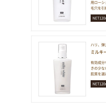
用ローシ
毛穴を引
NET12
ハリ、弾
ミルキ
有効成分
きの少な
肌質を選
NET12