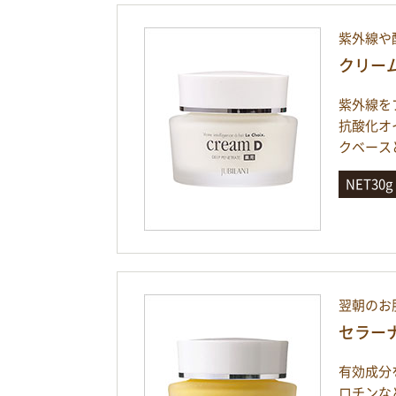
紫外線や
クリー
紫外線を
抗酸化オ
クベース
NET30
翌朝のお
セラー
有効成分
ロチンな