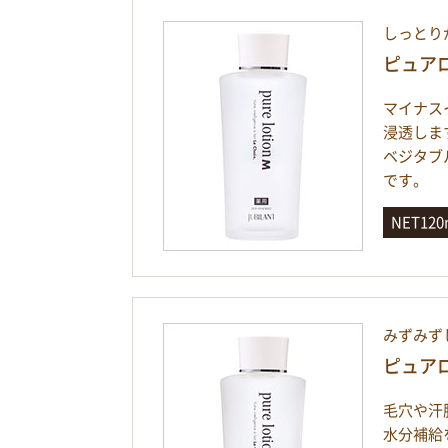
しっとり
ピュア
マイナス
浸透しま
ベジタブ
です。
NET12
みずみず
ピュア
毛穴や汗
水分補給