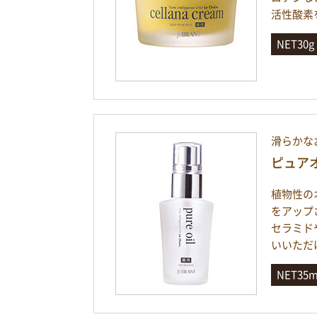
活性酸素
NET30
滑らかな
ピュア
植物性の
をアップ
セラミド
いいただ
NET35