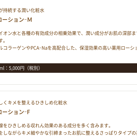
が持続する潤い化粧水
ローションｰＭ
イオン水と各種の有効成分の相乗効果で、潤い成分がお肌の深部ま
す。
ルコラーゲンやPCAｰNaを高配合した、保湿効果の高い薬用ローシ
0ml：5,000円（税別）
しくキメを整えるひきしめ化粧水
ローションｰF
腺をひきしめる収れん効果のある成分を多く含みます。
をしながらキメ細やかな引締まったお肌に整えるさっぱりタイプの