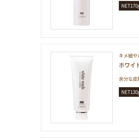
NET17
キメ細や
ホワイ
余分な皮
NET13