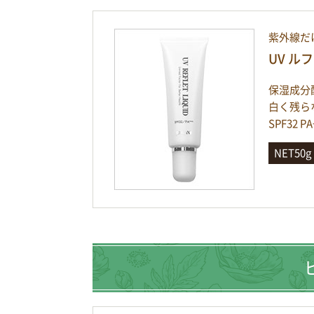
紫外線だ
UV ル
保湿成分
白く残ら
SPF32
NET50