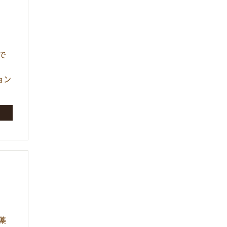
で
ョン
薬